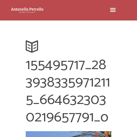
155495717_28
3938335971211
5_664632303
0219657791_o