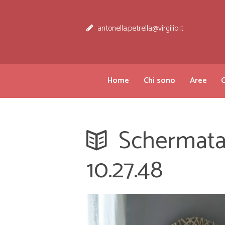
antonella.petrella@virgilio.it
Home
Chi sono
Aree
C
Schermata 
10.27.48