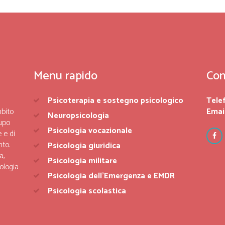
Menu rapido
Con
Psicoterapia e sostegno psicologico
Tele
mbito
Email
Neuropsicologia
upo
Psicologia vocazionale
 e di
nto.
Psicologia giuridica
a,
Psicologia militare
ologia
Psicologia dell’Emergenza e EMDR
Psicologia scolastica