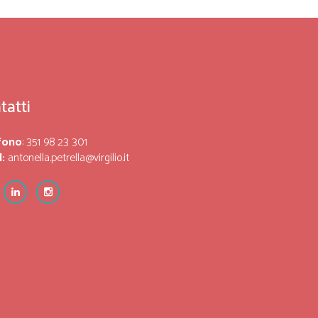
tatti
fono
: 351 98 23 301
:
antonella.petrella@virgilio.it