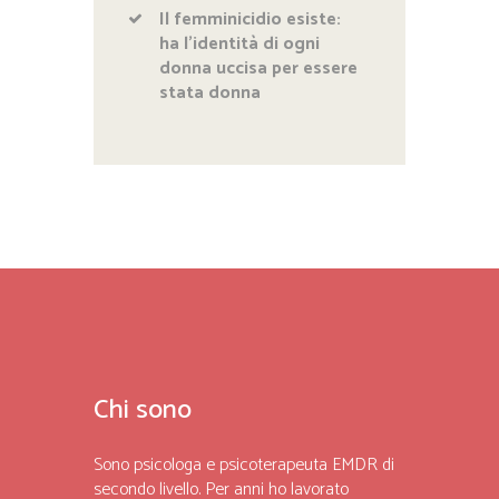
Il femminicidio esiste:
ha l’identità di ogni
donna uccisa per essere
stata donna
Chi sono
Sono psicologa e psicoterapeuta EMDR di
secondo livello. Per anni ho lavorato