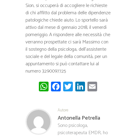
Sion, si occuperà di accogliere le richieste
di chi afflitto dal problema delle dipendenze
patologiche chiede aiuto. Lo sportello sarà
attivo dal mese di gennaio 2018, il venerdì
pomeriggio. A rispondere alle necessità che
verranno prospettate ci sarà Massimo con
il sostegno della psicologa, dell’assistente
sociale e del legale della comunità, per un
appuntamento si può contattare lui al
numero 3290097725
W
Fa
T
Li
E
ha
ce
wi
nk
m
ts
b
tt
ed
ail
Autore
A
o
er
In
Antonella Petrella
pp
ok
Sono psicologa,
psicoterapeuta EMDR, ho