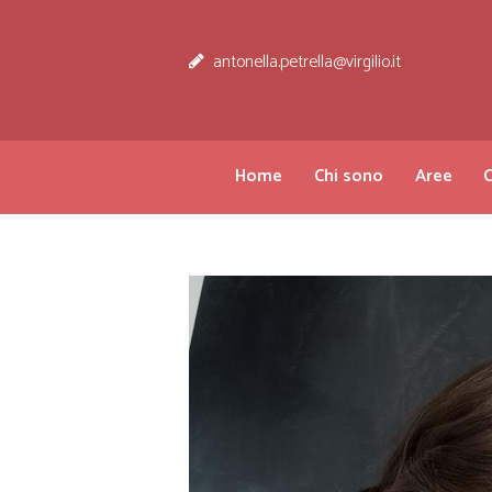
antonella.petrella@virgilio.it
Home
Chi sono
Aree
C