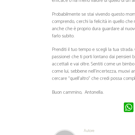
efficace o ha meno valore di quello di un al
Probabilmente se stai vivendo questo momen
comprendo, cerchi la felicità in quello che
anche che è proprio dura guardare al nuovo
farlo subito.
Prenditi il tuo tempo e scegli la tua strada
passione) che ti porti lontano dai pensieri b
accettali e vai oltre. Sentiti come un bimb
come lui, sebbene nell’incertezza, muovi an
cercare “quell’altro” che credi possa comple
Buon cammino, Antonella.
Autore