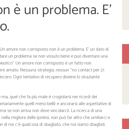
on è un problema. E’
o.
. Un amore non corrisposto non è un problema. E’ un dato di
tare un problema se non vissuto bene e può diventare una
peutico”. Un amore non corrisposto è un fatto non
ssere amato. Nessuna strategia, nessun “no contact per 21
sincero. Ogni tentativo di recupero diviene lo straziante
a, quel che fa più male è crogiolarsi nei ricordi dei
tariamente quelli meno belli) e ancorarsi alle aspettative di
 se non arriva non deve vincolarci). La ricerca di una
 nella migliore delle ipotesi, non può far altro che umiliarci e
i di noi c’è qualcosa di sbagliato, che noi siamo sbagliati.