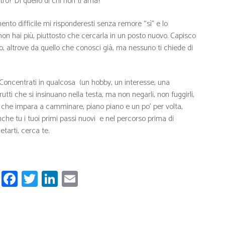
tro? Di quello di chi non ti ama?
to difficile mi risponderesti senza remore “sì” e lo
 non hai più, piuttosto che cercarla in un posto nuovo. Capisco
, altrove da quello che conosci già, ma nessuno ti chiede di
. Concentrati in qualcosa (un hobby, un interesse, una
rutti che si insinuano nella testa, ma non negarli, non fuggirli,
o che impara a camminare, piano piano e un po’ per volta,
che tu i tuoi primi passi nuovi e nel percorso prima di
tarti, cerca te.
W
Fa
T
Li
E
ha
ce
wi
nk
m
ts
b
tt
ed
ail