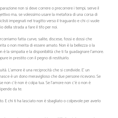
parazione non si deve correre o precorrere i tempi, serve il
ttivo ma, se volessimo usare la metafora di una corsa di
listi impegnati nel tragitto verso il traguardo e chi ci vuole
o della strada a fare il tifo per noi.
orriamo fatta curve, salite, discese, fossi e dossi che
ta o non merita di essere amato. Non è la bellezza o la
è la simpatia e la disponibilità che ti fa guadagnare l’amore.
re in prestito con il pegno di restituirlo.
tuità. L’amore è una reciprocità che si condivide. E’ un
 nasce è un dono meraviglioso che due persone ricevono. Se
 se non c’è non è colpa tua. Se l’amore non c’è o non è
ipende da te.
to. E chi ti ha lasciato non è sbagliato o colpevole per averlo