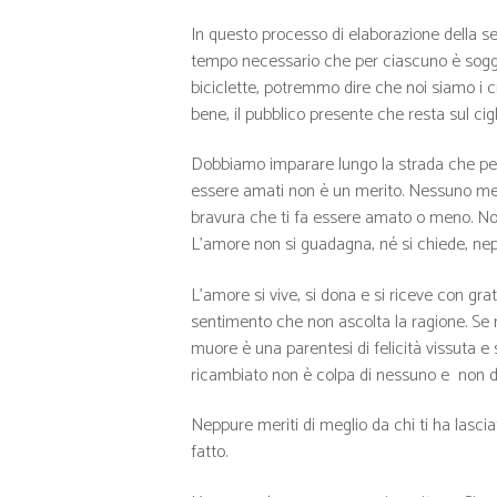
In questo processo di elaborazione della se
tempo necessario che per ciascuno è sogge
biciclette, potremmo dire che noi siamo i cic
bene, il pubblico presente che resta sul cigli
Dobbiamo imparare lungo la strada che perc
essere amati non è un merito. Nessuno meri
bravura che ti fa essere amato o meno. Non 
L’amore non si guadagna, né si chiede, neppu
L’amore si vive, si dona e si riceve con gra
sentimento che non ascolta la ragione. Se
muore è una parentesi di felicità vissuta e
ricambiato non è colpa di nessuno e non d
Neppure meriti di meglio da chi ti ha lascia
fatto.