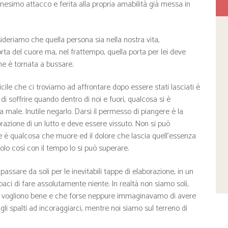
nnesimo attacco e ferita alla propria amabilità già messa in
sideriamo che quella persona sia nella nostra vita,
a del cuore ma, nel frattempo, quella porta per lei deve
he è tornata a bussare.
cile che ci troviamo ad affrontare dopo essere stati lasciati è
 di soffrire quando dentro di noi e fuori, qualcosa si è
a male. Inutile negarlo. Darsi il permesso di piangere è la
razione di un lutto e deve essere vissuto. Non si può
e è qualcosa che muore ed il dolore che lascia quell’essenza
lo così con il tempo lo si può superare.
 passare da soli per le inevitabili tappe di elaborazione, in un
ci di fare assolutamente niente. In realtà non siamo soli,
ci vogliono bene e che forse neppure immaginavamo di avere
gli spalti ad incoraggiarci, mentre noi siamo sul terreno di