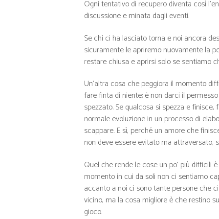
Ogni tentativo di recupero diventa così l’e
discussione e minata dagli eventi.
Se chi ci ha lasciato torna e noi ancora de
sicuramente le apriremo nuovamente la port
restare chiusa e aprirsi solo se sentiamo c
Un’altra cosa che peggiora il momento diffi
fare finta di niente; è non darci il permesso
spezzato. Se qualcosa si spezza e finisce, f
normale evoluzione in un processo di elabo
scappare. E sì, perché un amore che finisc
non deve essere evitato ma attraversato, so
Quel che rende le cose un po’ più difficili è
momento in cui da soli non ci sentiamo capa
accanto a noi ci sono tante persone che 
vicino, ma la cosa migliore è che restino su
gioco.