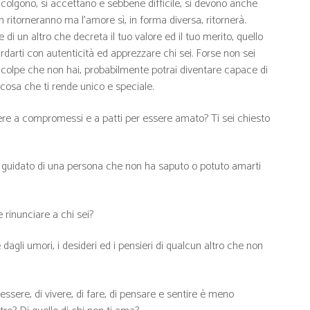
colgono, si accettano e sebbene difficile, si devono anche
 ritorneranno ma l’amore sì, in forma diversa, ritornerà.
i un altro che decreta il tuo valore ed il tuo merito, quello
darti con autenticità ed apprezzare chi sei. Forse non sei
 colpe che non hai, probabilmente potrai diventare capace di
cosa che ti rende unico e speciale.
re a compromessi e a patti per essere amato? Ti sei chiesto
 guidato di una persona che non ha saputo o potuto amarti
 rinunciare a chi sei?
agli umori, i desideri ed i pensieri di qualcun altro che non
ssere, di vivere, di fare, di pensare e sentire è meno