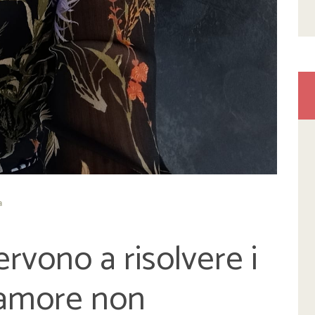
a
ervono a risolvere i
 amore non