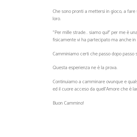
Che sono pronti a mettersi in gioco, a fare 
loro.
“Per mille strade… siamo qui!” per me è un
fisicamente vi ha partecipato ma anche in c
Camminiamo certi che passo dopo passo si ar
Questa esperienza ne è la prova.
Continuiamo a camminare ovunque e qualsiasi
ed il cuore acceso da quell’Amore che è lam
Buon Cammino!