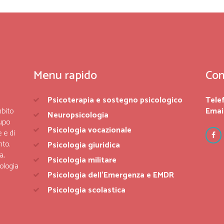
Menu rapido
Con
Psicoterapia e sostegno psicologico
Tele
mbito
Email
Neuropsicologia
upo
Psicologia vocazionale
 e di
nto.
Psicologia giuridica
a,
Psicologia militare
ologia
Psicologia dell’Emergenza e EMDR
Psicologia scolastica