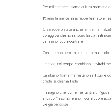
Per mille strade… siamo qui: tra memoria 
10 anni fa niente mi avrebbe fermato e nes
Ci sarebbero state anche le mie mani alzate 
coraggiosi che non si sono lasciati intimorir
cammino, può incontrare.
Con il tempo però, mio e nostro malgrado, l
Le cose, col tempo, cambiano inevitabilmen
Cambiano forma ma restano se il cuore con
crede, si chiama Fede.
Immagino che, come me, tanti altri “giovan
al Circo Massimo, erano lì con il cuore acc
vie già percorse.