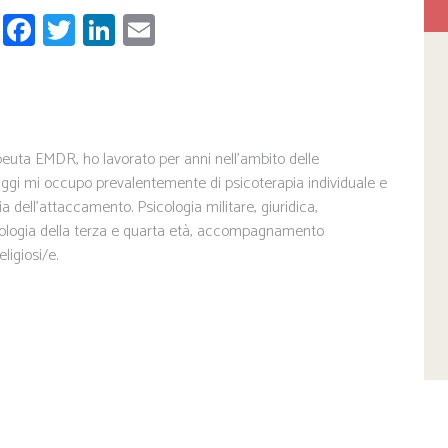
W
Fa
T
Li
E
ha
ce
wi
nk
m
ts
b
tt
ed
ail
A
o
er
In
pp
ok
euta EMDR, ho lavorato per anni nell'ambito delle
ggi mi occupo prevalentemente di psicoterapia individuale e
ia dell'attaccamento. Psicologia militare, giuridica,
ologia della terza e quarta età, accompagnamento
ligiosi/e.