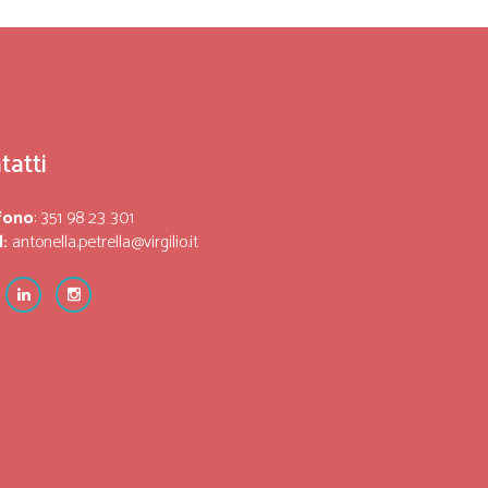
tatti
fono
: 351 98 23 301
:
antonella.petrella@virgilio.it