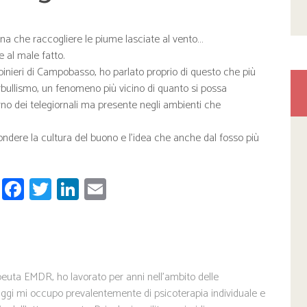
ina che raccogliere le piume lasciate al vento…
e al male fatto.
binieri di Campobasso, ho parlato proprio di questo che più
ullismo, un fenomeno più vicino di quanto si possa
rno dei telegiornali ma presente negli ambienti che
fondere la cultura del buono e l’idea che anche dal fosso più
W
Fa
T
Li
E
ha
ce
wi
nk
m
ts
b
tt
ed
ail
A
o
er
In
pp
ok
euta EMDR, ho lavorato per anni nell'ambito delle
ggi mi occupo prevalentemente di psicoterapia individuale e