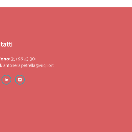
tatti
fono
: 351 98 23 301
:
antonella.petrella@virgilio.it