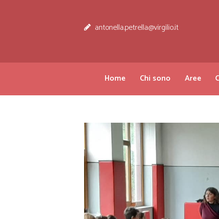
antonella.petrella@virgilio.it
Home
Chi sono
Aree
C