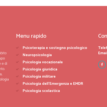
Menu rapido
Con
Psicoterapia e sostegno psicologico
Tele
mbito
Email
Neuropsicologia
upo
Psicologia vocazionale
 e di
nto.
Psicologia giuridica
a,
Psicologia militare
ologia
Psicologia dell’Emergenza e EMDR
Psicologia scolastica