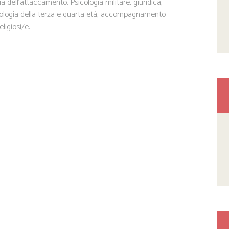
ia dell'attaccamento. Psicologia militare, giuridica,
ologia della terza e quarta età, accompagnamento
ligiosi/e.