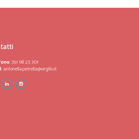
tatti
fono
: 351 98 23 301
:
antonella.petrella@virgilio.it