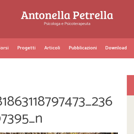
orsi
Progetti
Articoli
Pubblicazioni
Download
81863118797473_236
07395_n