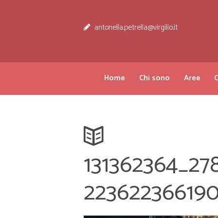
antonella.petrella@virgilio.it
Home
Chi sono
Aree
C
131362364_27
22362236619