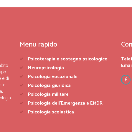
Menu rapido
Con
Psicoterapia e sostegno psicologico
Tele
mbito
Email
Neuropsicologia
upo
Psicologia vocazionale
 e di
nto.
Psicologia giuridica
a,
Psicologia militare
ologia
Psicologia dell’Emergenza e EMDR
Psicologia scolastica