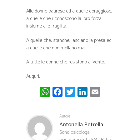
Alle donne paurose ed a quelle coraggiose,
a quelle che riconoscono la loro forza
insieme alle fragilità.
A quelle che, stanche, lasciano la presa ed
a quelle che non mollano mai.
A tutte le donne che resistono al vento.
Auguri.
W
Fa
T
Li
E
ha
ce
wi
nk
m
ts
b
tt
ed
ail
Autore
A
o
er
In
Antonella Petrella
pp
ok
Sono psicologa,
psicoterapeuta EMDR, ho