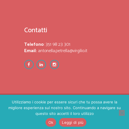
Contatti
Telefono
: 351 98 23 301
Email:
antonella.petrella@virgilio.it
Utilizziamo i cookie per essere sicuri che tu possa avere la
migliore esperienza sul nostro sito. Continuando a navigare su
Partita Iva 00286548888 - www.antonellapetrella.it
questo sito accetti il loro utilizzo
realizzato da
Alessandro Mignogna
Ok
Leggi di più