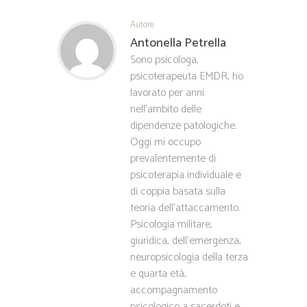
ts
b
tt
ed
ail
Autore
A
o
er
In
Antonella Petrella
pp
ok
Sono psicologa,
psicoterapeuta EMDR, ho
lavorato per anni
nell'ambito delle
dipendenze patologiche.
Oggi mi occupo
prevalentemente di
psicoterapia individuale e
di coppia basata sulla
teoria dell'attaccamento.
Psicologia militare,
giuridica, dell'emergenza,
neuropsicologia della terza
e quarta età,
accompagnamento
psicologico a sacerdoti e