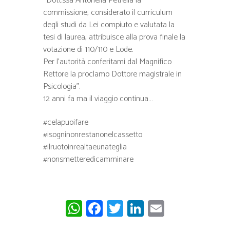
“Dott.ssa Antonella Petrella la
commissione, considerato il curriculum
degli studi da Lei compiuto e valutata la
tesi di laurea, attribuisce alla prova finale la
votazione di 110/110 e Lode.
Per l’autorità conferitami dal Magnifico
Rettore la proclamo Dottore magistrale in
Psicologia”.
12 anni fa ma il viaggio continua…
#celapuoifare
#isogninonrestanonelcassetto
#ilruotoinrealtaeunateglia
#nonsmetteredicamminare
W
Fa
T
Li
E
ha
ce
wi
nk
m