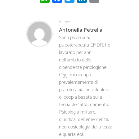
ha
ce
wi
nk
m
ts
b
tt
ed
ail
Autore
A
o
er
In
Antonella Petrella
pp
ok
Sono psicologa,
psicoterapeuta EMDR, ho
lavorato per anni
nell'ambito delle
dipendenze patologiche.
Oggi mi occupo
prevalentemente di
psicoterapia individuale e
di coppia basata sulla
teoria dell'attaccamento.
Psicologia militare,
giuridica, dell'emergenza,
neuropsicologia della terza
e quarta età,